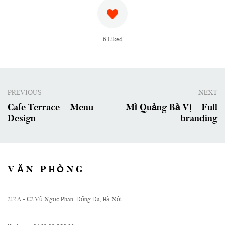
6
Liked
PREVIOUS
NEXT
Cafe Terrace – Menu
Mì Quảng Bà Vị – Full
Design
branding
VĂN PHÒNG
212 A - C2 Vũ Ngọc Phan, Đống Đa, Hà Nội