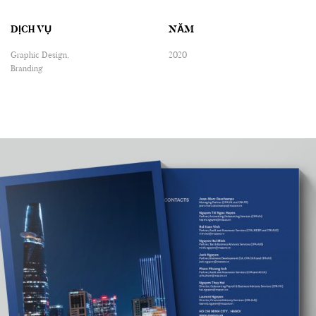
DỊCH VỤ
NĂM
Graphic Design,
2020
Branding