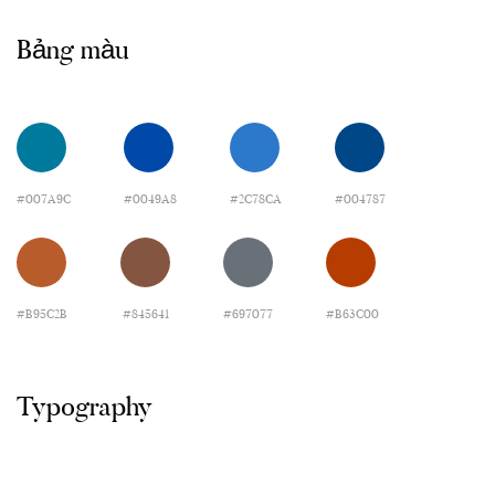
Bảng màu
#007A9C
#0049A8
#2C78CA
#004787
#B95C2B
#845641
#697077
#B63C00
Typography