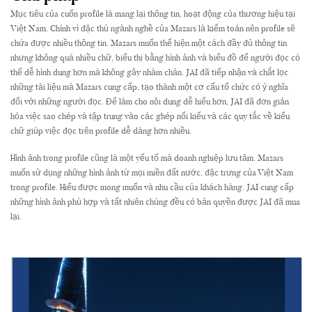
Mục tiêu của cuốn
profile
là mang lại thông tin, hoạt động của thương hiệu tại
Việt Nam. Chính vì đặc thù ngành nghề của Mazars là kiểm toán nên profile sẽ
chứa được nhiều thông tin. Mazars muốn thể hiện một cách đầy đủ thông tin
nhưng không quá nhiều chữ, biểu thị bằng hình ảnh và biểu đồ để người đọc có
thể dễ hình dung hơn mà không gây nhàm chán.
JAI
đã tiếp nhận và chắt lọc
những tài liệu mà Mazars cung cấp, tạo thành một cơ cấu tổ chức có ý nghĩa
đối với những người đọc. Để làm cho nội dung dễ hiểu hơn, JAI đã đơn giản
hóa việc sao chép và tập trung vào các ghép nối kiểu và các quy tắc về kiểu
chữ giúp việc đọc trên profile dễ dàng hơn nhiều.
Profile desgin
Hình ảnh trong profile
cũng là một yếu tố mà doanh nghiệp lưu tâm. Mazars
muốn sử dụng những hình ảnh từ mọi miền đất nước, đặc trưng của Việt Nam
trong profile. Hiểu được mong muốn và nhu cầu của khách hàng. JAI
cung cấp
những hình ảnh phù hợp và tất nhiên chúng đều có bản quyền được JAI đã mua
lại.